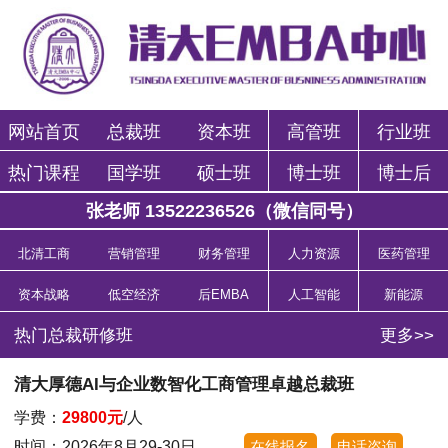
网站首页
总裁班
资本班
高管班
行业班
热门课程
国学班
硕士班
博士班
博士后
张老师 13522236526（微信同号）
北清工商
营销管理
财务管理
人力资源
医药管理
资本战略
低空经济
后EMBA
人工智能
新能源
热门总裁研修班
更多>>
清大厚德AI与企业数智化工商管理卓越总裁班
学费：
29800元
/人
时间：2026年8月29-30日
在线报名
电话咨询