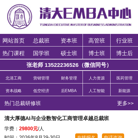
网站首页
总裁班
资本班
高管班
行业班
热门课程
国学班
硕士班
博士班
博士后
张老师 13522236526（微信同号）
北清工商
营销管理
财务管理
人力资源
医药管理
资本战略
低空经济
后EMBA
人工智能
新能源
热门总裁研修班
更多>>
清大厚德AI与企业数智化工商管理卓越总裁班
学费：
29800元
/人
时间：2026年8月29-30日
在线报名
电话咨询